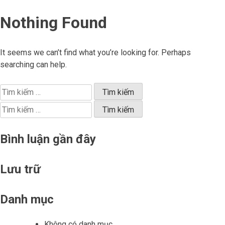
Skip
Nothing Found
to
content
It seems we can’t find what you’re looking for. Perhaps
searching can help.
Tìm
kiếm
Tìm
cho:
kiếm
cho:
Bình luận gần đây
Lưu trữ
Danh mục
Không có danh mục